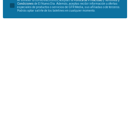
Al someter tu correo electrónico, aceptas la
Política de Privacidad
y
Términos y
Condiciones
de El Nuevo Día. Además, aceptas recibir información u ofertas
especiales de productos o servicios de GFR Media, sus afiliadas o de terceros.
Podrás optar salirte de los boletines en cualquier momento.