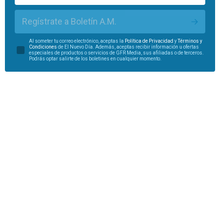
Regístrate a Boletín A.M.
Al someter tu correo electrónico, aceptas la
Política de Privacidad
y
Términos y
Condiciones
de El Nuevo Día. Además, aceptas recibir información u ofertas
especiales de productos o servicios de GFR Media, sus afiliadas o de terceros.
Podrás optar salirte de los boletines en cualquier momento.