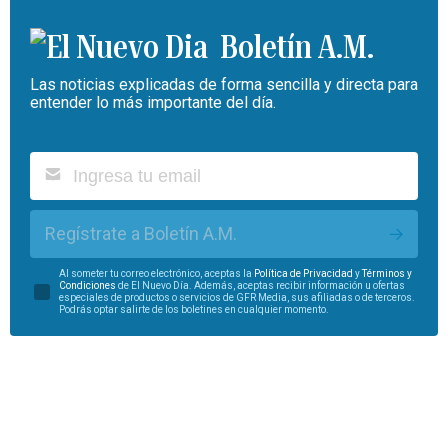
Boletín A.M.
Las noticias explicadas de forma sencilla y directa para
entender lo más importante del día.
Regístrate a Boletín A.M.
Al someter tu correo electrónico, aceptas la
Política de Privacidad
y
Términos y
Condiciones
de El Nuevo Día. Además, aceptas recibir información u ofertas
especiales de productos o servicios de GFR Media, sus afiliadas o de terceros.
Podrás optar salirte de los boletines en cualquier momento.