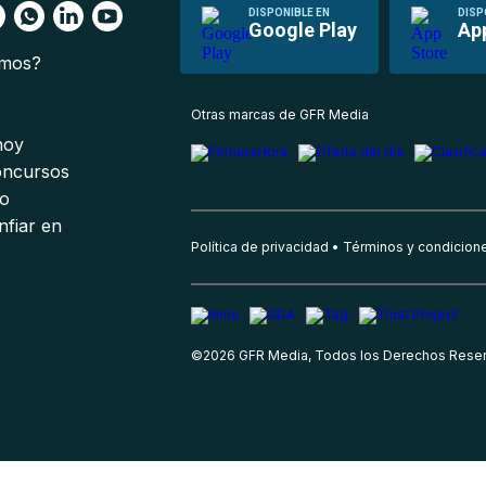
DISPONIBLE EN
DISP
Google Play
Ap
omos?
s
Otras marcas de GFR Media
 hoy
oncursos
io
nfiar en
Política de privacidad
Términos y condicion
©
2026
GFR Media, Todos los Derechos Rese