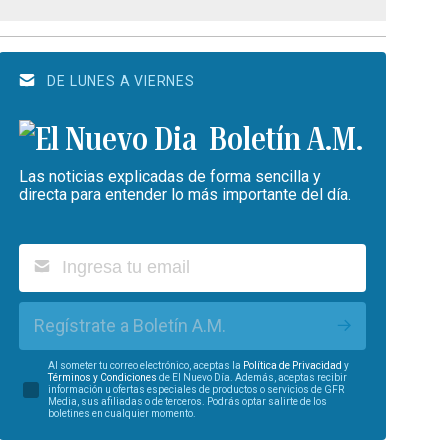
DE LUNES A VIERNES
Boletín A.M.
Las noticias explicadas de forma sencilla y
directa para entender lo más importante del día.
Regístrate a Boletín A.M.
Al someter tu correo electrónico, aceptas la
Política de Privacidad
y
Términos y Condiciones
de El Nuevo Día. Además, aceptas recibir
información u ofertas especiales de productos o servicios de GFR
Media, sus afiliadas o de terceros. Podrás optar salirte de los
boletines en cualquier momento.