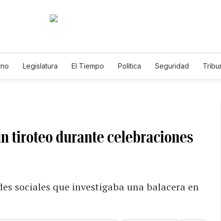
rno
Legislatura
El Tiempo
Política
Seguridad
Tribu
Educador
Caso Gabriela Nicole
un tiroteo durante celebraciones
des sociales que investigaba una balacera en