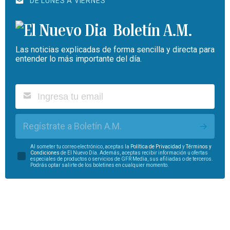
DE LUNES A VIERNES
Boletín A.M.
Las noticias explicadas de forma sencilla y directa para
entender lo más importante del día.
Regístrate a Boletín A.M.
Al someter tu correo electrónico, aceptas la
Política de Privacidad
y
Términos y
Condiciones
de El Nuevo Día. Además, aceptas recibir información u ofertas
especiales de productos o servicios de GFR Media, sus afiliadas o de terceros.
Podrás optar salirte de los boletines en cualquier momento.