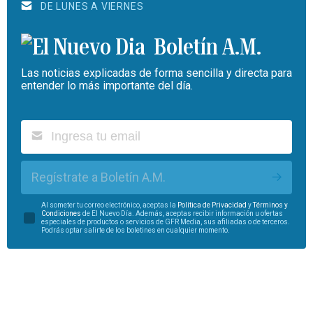
DE LUNES A VIERNES
Boletín A.M.
Las noticias explicadas de forma sencilla y directa para
entender lo más importante del día.
Regístrate a Boletín A.M.
Al someter tu correo electrónico, aceptas la
Política de Privacidad
y
Términos y
Condiciones
de El Nuevo Día. Además, aceptas recibir información u ofertas
especiales de productos o servicios de GFR Media, sus afiliadas o de terceros.
Podrás optar salirte de los boletines en cualquier momento.