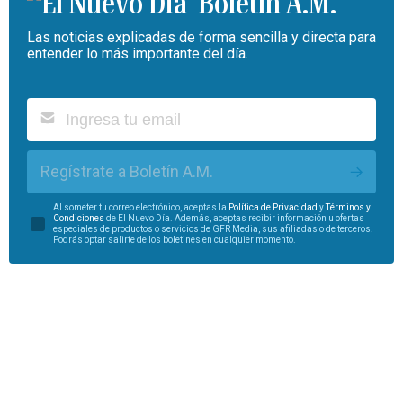
Boletín A.M.
Las noticias explicadas de forma sencilla y directa para
entender lo más importante del día.
Regístrate a Boletín A.M.
Al someter tu correo electrónico, aceptas la
Política de Privacidad
y
Términos y
Condiciones
de El Nuevo Día. Además, aceptas recibir información u ofertas
especiales de productos o servicios de GFR Media, sus afiliadas o de terceros.
Podrás optar salirte de los boletines en cualquier momento.