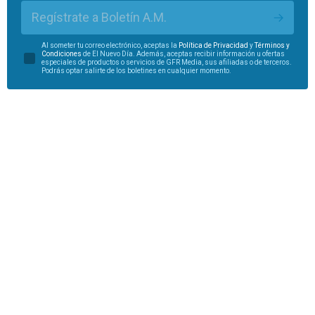
Regístrate a Boletín A.M.
Al someter tu correo electrónico, aceptas la
Política de Privacidad
y
Términos y
Condiciones
de El Nuevo Día. Además, aceptas recibir información u ofertas
especiales de productos o servicios de GFR Media, sus afiliadas o de terceros.
Podrás optar salirte de los boletines en cualquier momento.