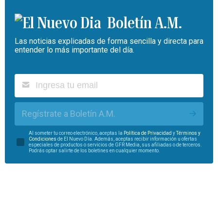
Boletín A.M.
Las noticias explicadas de forma sencilla y directa para
entender lo más importante del día.
Regístrate a Boletín A.M.
Al someter tu correo electrónico, aceptas la
Política de Privacidad
y
Términos y
Condiciones
de El Nuevo Día. Además, aceptas recibir información u ofertas
especiales de productos o servicios de GFR Media, sus afiliadas o de terceros.
Podrás optar salirte de los boletines en cualquier momento.