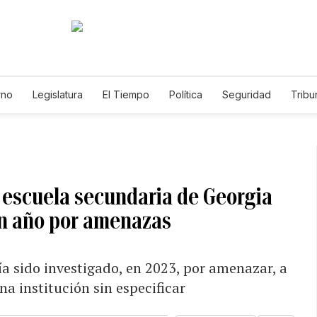
rno
Legislatura
El Tiempo
Política
Seguridad
Tribu
Educador
Caso Gabriela Nicole
n escuela secundaria de Georgia
un año por amenazas
ía sido investigado, en 2023, por amenazar, a
na institución sin especificar