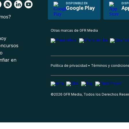
DISPONIBLE EN
DISP
Google Play
Ap
omos?
s
Otras marcas de GFR Media
 hoy
oncursos
io
nfiar en
Política de privacidad
Términos y condicion
©
2026
GFR Media, Todos los Derechos Rese