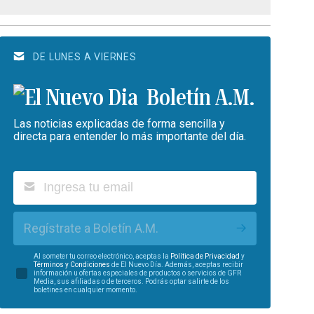
DE LUNES A VIERNES
Boletín A.M.
Las noticias explicadas de forma sencilla y
directa para entender lo más importante del día.
Regístrate a Boletín A.M.
Al someter tu correo electrónico, aceptas la
Política de Privacidad
y
Términos y Condiciones
de El Nuevo Día. Además, aceptas recibir
información u ofertas especiales de productos o servicios de GFR
Media, sus afiliadas o de terceros. Podrás optar salirte de los
boletines en cualquier momento.