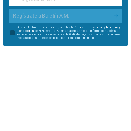
Regístrate a Boletín A.M.
Al someter tu correo electrónico, aceptas la
Política de Privacidad
y
Términos y
Condiciones
de El Nuevo Día. Además, aceptas recibir información u ofertas
especiales de productos o servicios de GFR Media, sus afiliadas o de terceros.
Podrás optar salirte de los boletines en cualquier momento.