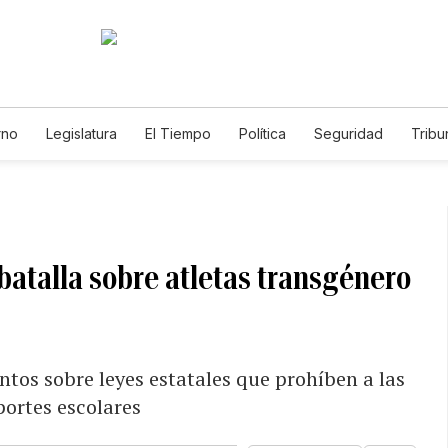
rno
Legislatura
El Tiempo
Política
Seguridad
Tribu
Educador
Caso Gabriela Nicole
batalla sobre atletas transgénero
tos sobre leyes estatales que prohíben a las
portes escolares