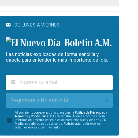
DE LUNES A VIERNES
Boletín A.M.
Las noticias explicadas de forma sencilla y
directa para entender lo más importante del día.
Regístrate a Boletín A.M.
Al someter tu correo electrónico, aceptas la
Política de Privacidad
y
Términos y Condiciones
de El Nuevo Día. Además, aceptas recibir
información u ofertas especiales de productos o servicios de GFR
Media, sus afiliadas o de terceros. Podrás optar salirte de los
boletines en cualquier momento.