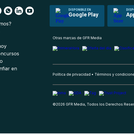
DISPONIBLE EN
DISP
Google Play
Ap
omos?
s
Otras marcas de GFR Media
 hoy
oncursos
io
nfiar en
Política de privacidad
Términos y condicion
©
2026
GFR Media, Todos los Derechos Rese