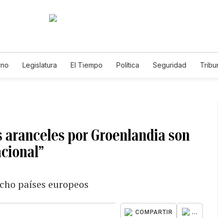
rno
Legislatura
El Tiempo
Política
Seguridad
Tribu
Educador
Caso Gabriela Nicole
s aranceles por Groenlandia son
cional”
cho países europeos
...
COMPARTIR