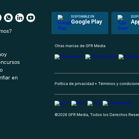
DISPONIBLE EN
DISP
Google Play
Ap
omos?
s
Otras marcas de GFR Media
 hoy
oncursos
io
nfiar en
Política de privacidad
Términos y condicion
©
2026
GFR Media, Todos los Derechos Rese