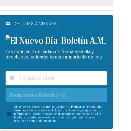
DE LUNES A VIERNES
Boletín A.M.
Las noticias explicadas de forma sencilla y
directa para entender lo más importante del día.
Regístrate a Boletín A.M.
Al someter tu correo electrónico, aceptas la
Política de Privacidad
y
Términos y Condiciones
de El Nuevo Día. Además, aceptas recibir
información u ofertas especiales de productos o servicios de GFR
Media, sus afiliadas o de terceros. Podrás optar salirte de los
boletines en cualquier momento.