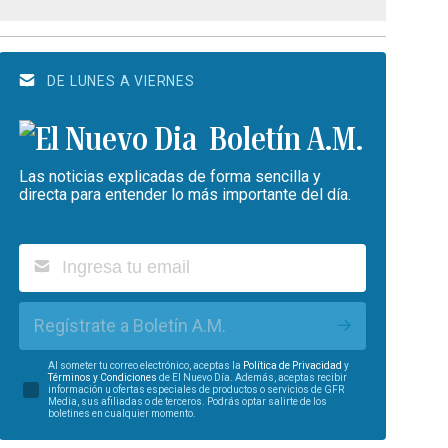
DE LUNES A VIERNES
Boletín A.M.
Las noticias explicadas de forma sencilla y
directa para entender lo más importante del día.
Regístrate a Boletín A.M.
Al someter tu correo electrónico, aceptas la
Política de Privacidad
y
Términos y Condiciones
de El Nuevo Día. Además, aceptas recibir
información u ofertas especiales de productos o servicios de GFR
Media, sus afiliadas o de terceros. Podrás optar salirte de los
boletines en cualquier momento.