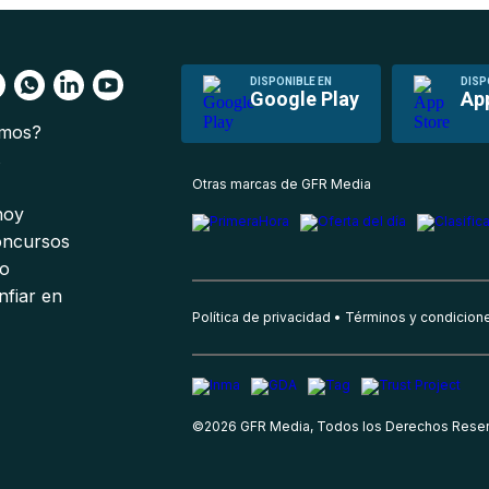
DISPONIBLE EN
DISP
Google Play
Ap
omos?
s
Otras marcas de GFR Media
 hoy
oncursos
io
nfiar en
Política de privacidad
Términos y condicion
©
2026
GFR Media, Todos los Derechos Rese