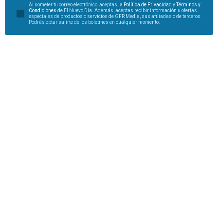
Al someter tu correo electrónico, aceptas la
Política de Privacidad
y
Términos y
Condiciones
de El Nuevo Día. Además, aceptas recibir información u ofertas
especiales de productos o servicios de GFR Media, sus afiliadas o de terceros.
Podrás optar salirte de los boletines en cualquier momento.