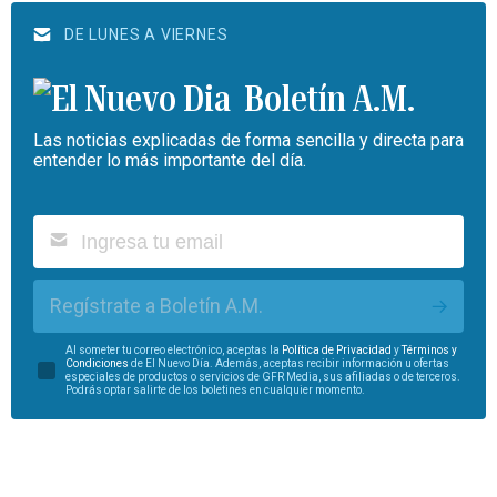
DE LUNES A VIERNES
Boletín A.M.
Las noticias explicadas de forma sencilla y directa para
entender lo más importante del día.
Regístrate a Boletín A.M.
Al someter tu correo electrónico, aceptas la
Política de Privacidad
y
Términos y
Condiciones
de El Nuevo Día. Además, aceptas recibir información u ofertas
especiales de productos o servicios de GFR Media, sus afiliadas o de terceros.
Podrás optar salirte de los boletines en cualquier momento.