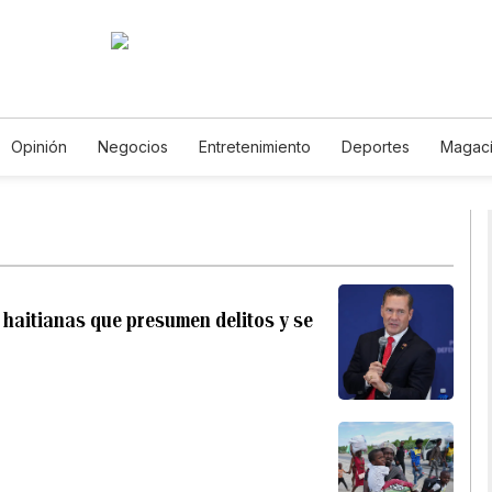
Opinión
Negocios
Entretenimiento
Deportes
Magac
ia y Ambiente
Gastronomía
De Viaje
Tecnología
Jueg
oróscopos
Newsletters
Feriados
Especiales
haitianas que presumen delitos y se