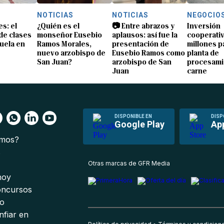
NOTICIAS
NOTICIAS
NEGOCIO
s: el
¿Quién es el
📷 Entre abrazos y
Inversión
 de clases
monseñor Eusebio
aplausos: así fue la
cooperativ
uela en
Ramos Morales,
presentación de
millones p
nuevo arzobispo de
Eusebio Ramos como
planta de
San Juan?
arzobispo de San
procesami
Juan
carne
DISPONIBLE EN
DISP
Google Play
Ap
omos?
s
Otras marcas de GFR Media
 hoy
oncursos
io
nfiar en