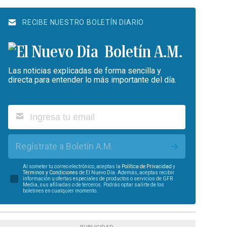
RECIBE NUESTRO BOLETÍN DIARIO
Boletín A.M.
Las noticias explicadas de forma sencilla y
directa para entender lo más importante del día.
Regístrate a Boletín A.M.
Al someter tu correo electrónico, aceptas la
Política de Privacidad
y
Términos y Condiciones
de El Nuevo Día. Además, aceptas recibir
información u ofertas especiales de productos o servicios de GFR
Media, sus afiliadas o de terceros. Podrás optar salirte de los
boletines en cualquier momento.