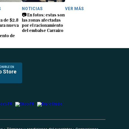
S
NOTICIAS
VER MÁS
📷 En fotos: estas son
a de $2.8
las zonas afectadas
ara nueva
por el racionamiento
del embalse Carraízo
ento de
ONIBLE EN
p Store