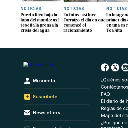
NOTICIAS
NOTICIAS
NOTICIAS
Puerto Rico bajo la
En fotos: así luce
En imágene
lupa del mundo: así
Carraízo el día en que
primer día
reseña la prensa la
comenzó el
en una esc
crisis del agua
racionamiento
Toa Alta
¿Quiénes s
Mi cuenta
Contáctano
FAQ
Suscríbete
El diario de
Reglas de c
Newsletters
Mapa del sit
¿Por qué co