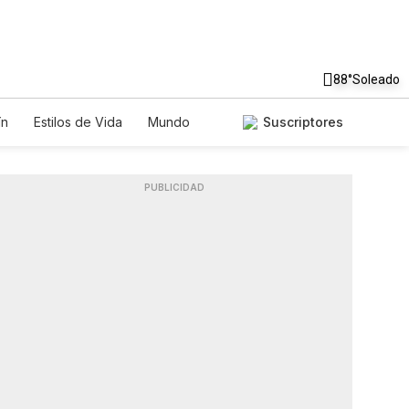
88°
Soleado
ín
Estilos de Vida
Mundo
Suscriptores
os
Lotería
Vídeos
Fotos
PUBLICIDAD