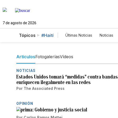
7 de agosto de 2026
Tópicos
#Haití
Últimas Noticias
Noticias
Estados Unidos
Cienc
English
Podcasts
H
Artículos
Fotogalerías
Vídeos
NOTICIAS
Estados Unidos tomará “medidas” contra bandas 
enriquecen ilegalmente en las redes
Por
The Associated Press
OPINIÓN
Gobierno y justicia social
Por
Carlos Ramos Mattei