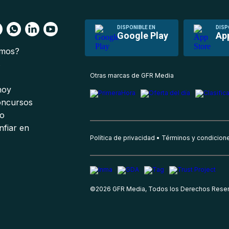
DISPONIBLE EN
DISP
Google Play
Ap
omos?
s
Otras marcas de GFR Media
 hoy
oncursos
io
nfiar en
Política de privacidad
Términos y condicion
©
2026
GFR Media, Todos los Derechos Rese