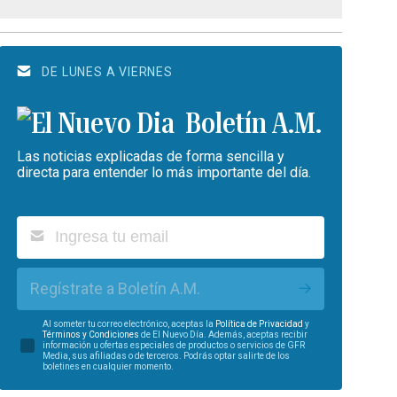
DE LUNES A VIERNES
Boletín A.M.
Las noticias explicadas de forma sencilla y
directa para entender lo más importante del día.
Regístrate a Boletín A.M.
Al someter tu correo electrónico, aceptas la
Política de Privacidad
y
Términos y Condiciones
de El Nuevo Día. Además, aceptas recibir
información u ofertas especiales de productos o servicios de GFR
Media, sus afiliadas o de terceros. Podrás optar salirte de los
boletines en cualquier momento.