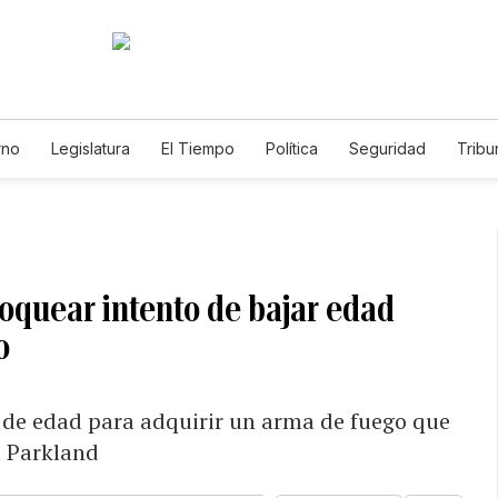
rno
Legislatura
El Tiempo
Política
Seguridad
Tribu
Educador
Caso Gabriela Nicole
loquear intento de bajar edad
o
o de edad para adquirir un arma de fuego que
a Parkland