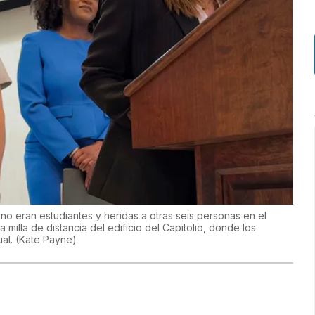
no eran estudiantes y heridas a otras seis personas en el
illa de distancia del edificio del Capitolio, donde los
ual.
(
Kate Payne
)