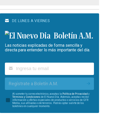
DE LUNES A VIERNES
Boletín A.M.
Las noticias explicadas de forma sencilla y
directa para entender lo más importante del día.
Regístrate a Boletín A.M.
Al someter tu correo electrónico, aceptas la
Política de Privacidad
y
Términos y Condiciones
de El Nuevo Día. Además, aceptas recibir
información u ofertas especiales de productos o servicios de GFR
Media, sus afiliadas o de terceros. Podrás optar salirte de los
boletines en cualquier momento.