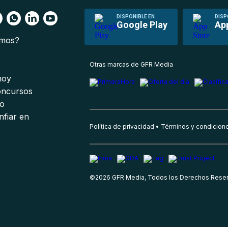
DISPONIBLE EN
DISP
Google Play
Ap
omos?
s
Otras marcas de GFR Media
 hoy
oncursos
io
nfiar en
Política de privacidad
Términos y condicion
©
2026
GFR Media, Todos los Derechos Rese