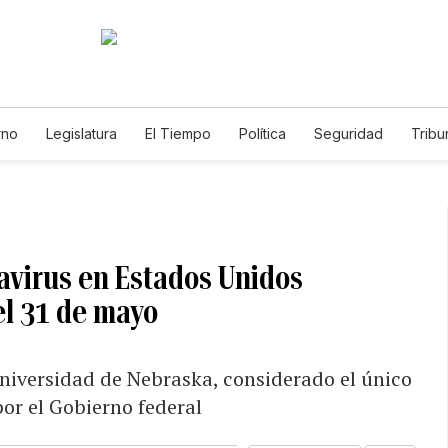
rno
Legislatura
El Tiempo
Política
Seguridad
Tribu
Educador
Caso Gabriela Nicole
avirus en Estados Unidos
el 31 de mayo
niversidad de Nebraska, considerado el único
or el Gobierno federal