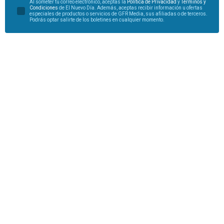
Al someter tu correo electrónico, aceptas la
Política de Privacidad
y
Términos y
Condiciones
de El Nuevo Día. Además, aceptas recibir información u ofertas
especiales de productos o servicios de GFR Media, sus afiliadas o de terceros.
Podrás optar salirte de los boletines en cualquier momento.