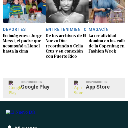
DEPORTES
ENTRETENIMIENTO
MAGACÍN
En imágenes: Jorge
De los archivos de El
La creatividad
Messi, el padre que
Nuevo Día:
domina en las calle
acompañó a Lionel
recordando a Celia
de la Copenhagen
hasta la cima
Cruz y su conexión
Fashion Week
con Puerto Rico
DISPONIBLE EN
DISPONIBLE EN
Google Play
App Store