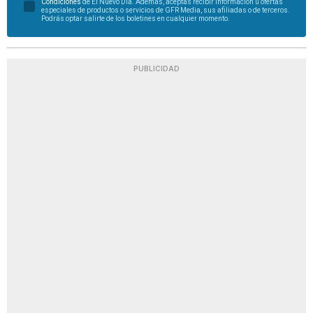
Condiciones
de El Nuevo Día. Además, aceptas recibir información u ofertas
especiales de productos o servicios de GFR Media, sus afiliadas o de terceros.
Podrás optar salirte de los boletines en cualquier momento.
PUBLICIDAD