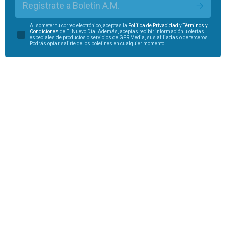
Regístrate a Boletín A.M.
Al someter tu correo electrónico, aceptas la
Política de Privacidad
y
Términos y
Condiciones
de El Nuevo Día. Además, aceptas recibir información u ofertas
especiales de productos o servicios de GFR Media, sus afiliadas o de terceros.
Podrás optar salirte de los boletines en cualquier momento.