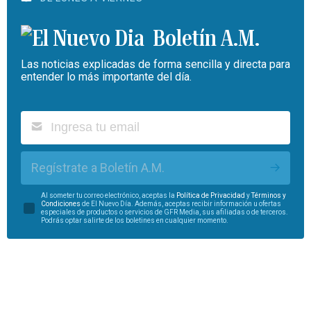
Boletín A.M.
Las noticias explicadas de forma sencilla y directa para
entender lo más importante del día.
Regístrate a Boletín A.M.
Al someter tu correo electrónico, aceptas la
Política de Privacidad
y
Términos y
Condiciones
de El Nuevo Día. Además, aceptas recibir información u ofertas
especiales de productos o servicios de GFR Media, sus afiliadas o de terceros.
Podrás optar salirte de los boletines en cualquier momento.