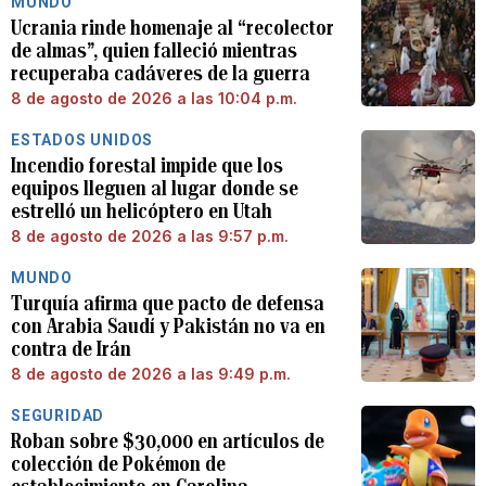
MUNDO
Ucrania rinde homenaje al “recolector
de almas”, quien falleció mientras
recuperaba cadáveres de la guerra
8 de agosto de 2026 a las 10:04 p.m.
ESTADOS UNIDOS
Incendio forestal impide que los
equipos lleguen al lugar donde se
estrelló un helicóptero en Utah
8 de agosto de 2026 a las 9:57 p.m.
MUNDO
Turquía afirma que pacto de defensa
con Arabia Saudí y Pakistán no va en
contra de Irán
8 de agosto de 2026 a las 9:49 p.m.
SEGURIDAD
Roban sobre $30,000 en artículos de
colección de Pokémon de