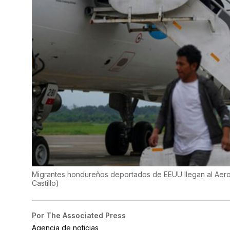
Migrantes hondureños deportados de EEUU llegan al Aero
Castillo
)
Por
The Associated Press
Agencia de noticias