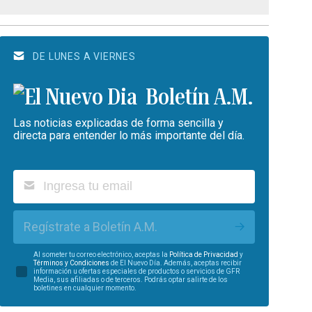
DE LUNES A VIERNES
Boletín A.M.
Las noticias explicadas de forma sencilla y
directa para entender lo más importante del día.
Regístrate a Boletín A.M.
Al someter tu correo electrónico, aceptas la
Política de Privacidad
y
Términos y Condiciones
de El Nuevo Día. Además, aceptas recibir
información u ofertas especiales de productos o servicios de GFR
Media, sus afiliadas o de terceros. Podrás optar salirte de los
boletines en cualquier momento.