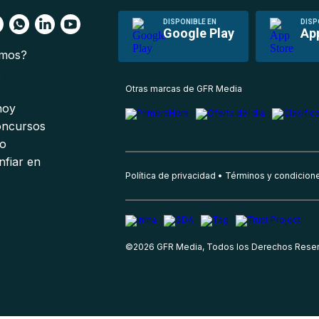
DISPONIBLE EN
DISP
Google Play
Ap
omos?
s
Otras marcas de GFR Media
 hoy
oncursos
io
nfiar en
Política de privacidad
Términos y condicion
©
2026
GFR Media, Todos los Derechos Rese