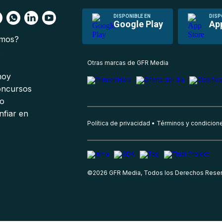
DISPONIBLE EN
DISP
Google Play
Ap
omos?
s
Otras marcas de GFR Media
 hoy
oncursos
io
nfiar en
Política de privacidad
Términos y condicion
©
2026
GFR Media, Todos los Derechos Rese