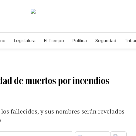
rno
Legislatura
El Tiempo
Política
Seguridad
Tribu
Educador
Caso Gabriela Nicole
idad de muertos por incendios
los fallecidos, y sus nombres serán revelados
s