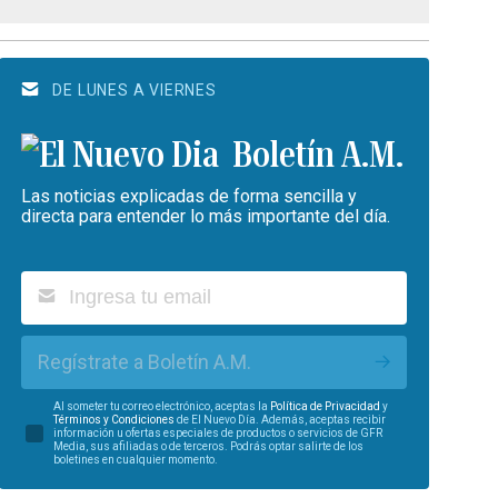
DE LUNES A VIERNES
Boletín A.M.
Las noticias explicadas de forma sencilla y
directa para entender lo más importante del día.
Regístrate a Boletín A.M.
Al someter tu correo electrónico, aceptas la
Política de Privacidad
y
Términos y Condiciones
de El Nuevo Día. Además, aceptas recibir
información u ofertas especiales de productos o servicios de GFR
Media, sus afiliadas o de terceros. Podrás optar salirte de los
boletines en cualquier momento.