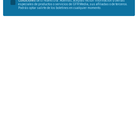
Condiciones
de El Nuevo Día. Además, aceptas recibir información u ofertas
especiales de productos o servicios de GFR Media, sus afiliadas o de terceros.
Podrás optar salirte de los boletines en cualquier momento.