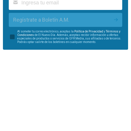
Regístrate a Boletín A.M.
Al someter tu correo electrónico, aceptas la
Política de Privacidad
y
Términos y
Condiciones
de El Nuevo Día. Además, aceptas recibir información u ofertas
especiales de productos o servicios de GFR Media, sus afiliadas o de terceros.
Podrás optar salirte de los boletines en cualquier momento.