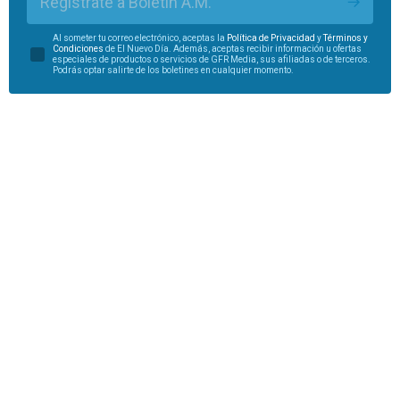
Regístrate a Boletín A.M.
Al someter tu correo electrónico, aceptas la
Política de Privacidad
y
Términos y
Condiciones
de El Nuevo Día. Además, aceptas recibir información u ofertas
especiales de productos o servicios de GFR Media, sus afiliadas o de terceros.
Podrás optar salirte de los boletines en cualquier momento.