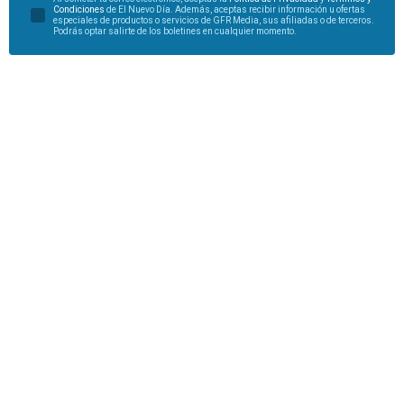
Condiciones
de El Nuevo Día. Además, aceptas recibir información u ofertas
especiales de productos o servicios de GFR Media, sus afiliadas o de terceros.
Podrás optar salirte de los boletines en cualquier momento.