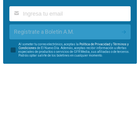
Regístrate a Boletín A.M.
Al someter tu correo electrónico, aceptas la
Política de Privacidad
y
Términos y
Condiciones
de El Nuevo Día. Además, aceptas recibir información u ofertas
especiales de productos o servicios de GFR Media, sus afiliadas o de terceros.
Podrás optar salirte de los boletines en cualquier momento.