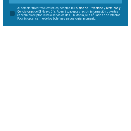
Al someter tu correo electrónico, aceptas la
Política de Privacidad
y
Términos y
Condiciones
de El Nuevo Día. Además, aceptas recibir información u ofertas
especiales de productos o servicios de GFR Media, sus afiliadas o de terceros.
Podrás optar salirte de los boletines en cualquier momento.