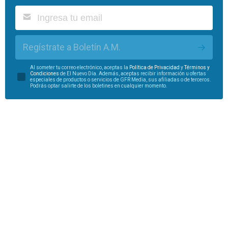
Regístrate a Boletín A.M.
Al someter tu correo electrónico, aceptas la
Política de Privacidad
y
Términos y
Condiciones
de El Nuevo Día. Además, aceptas recibir información u ofertas
especiales de productos o servicios de GFR Media, sus afiliadas o de terceros.
Podrás optar salirte de los boletines en cualquier momento.