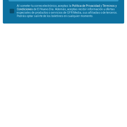
Al someter tu correo electrónico, aceptas la
Política de Privacidad
y
Términos y
Condiciones
de El Nuevo Día. Además, aceptas recibir información u ofertas
especiales de productos o servicios de GFR Media, sus afiliadas o de terceros.
Podrás optar salirte de los boletines en cualquier momento.