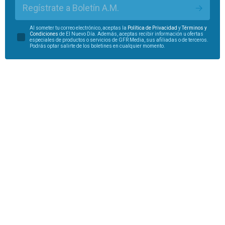
Regístrate a Boletín A.M.
Al someter tu correo electrónico, aceptas la
Política de Privacidad
y
Términos y
Condiciones
de El Nuevo Día. Además, aceptas recibir información u ofertas
especiales de productos o servicios de GFR Media, sus afiliadas o de terceros.
Podrás optar salirte de los boletines en cualquier momento.