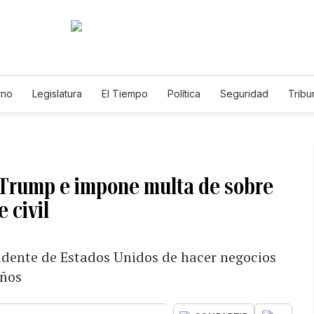
rno
Legislatura
El Tiempo
Política
Seguridad
Tribu
Educador
Caso Gabriela Nicole
d Trump e impone multa de sobre
 civil
idente de Estados Unidos de hacer negocios
años