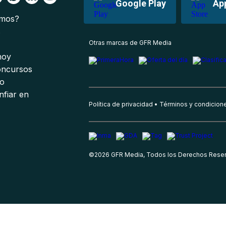
Google Play
Ap
omos?
s
Otras marcas de GFR Media
 hoy
oncursos
io
nfiar en
Política de privacidad
Términos y condicion
©
2026
GFR Media, Todos los Derechos Rese