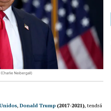
.
(
Charlie Neibergall
)
 Unidos
,
Donald Trump
(2017-2021)
, tendrá