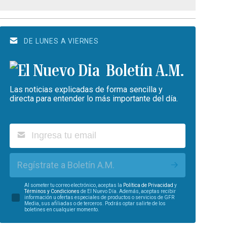
DE LUNES A VIERNES
Boletín A.M.
Las noticias explicadas de forma sencilla y
directa para entender lo más importante del día.
Regístrate a Boletín A.M.
Al someter tu correo electrónico, aceptas la
Política de Privacidad
y
Términos y Condiciones
de El Nuevo Día. Además, aceptas recibir
información u ofertas especiales de productos o servicios de GFR
Media, sus afiliadas o de terceros. Podrás optar salirte de los
boletines en cualquier momento.