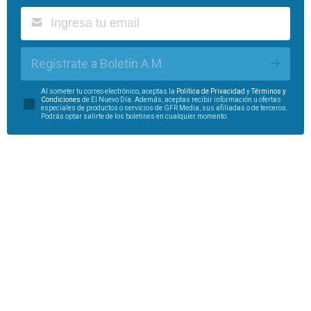
Regístrate a Boletín A.M.
Al someter tu correo electrónico, aceptas la
Política de Privacidad
y
Términos y
Condiciones
de El Nuevo Día. Además, aceptas recibir información u ofertas
especiales de productos o servicios de GFR Media, sus afiliadas o de terceros.
Podrás optar salirte de los boletines en cualquier momento.