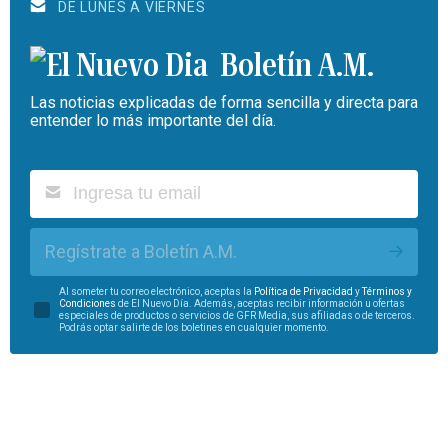
DE LUNES A VIERNES
Boletín A.M.
Las noticias explicadas de forma sencilla y directa para
entender lo más importante del día.
Regístrate a Boletín A.M.
Al someter tu correo electrónico, aceptas la
Política de Privacidad
y
Términos y
Condiciones
de El Nuevo Día. Además, aceptas recibir información u ofertas
especiales de productos o servicios de GFR Media, sus afiliadas o de terceros.
Podrás optar salirte de los boletines en cualquier momento.