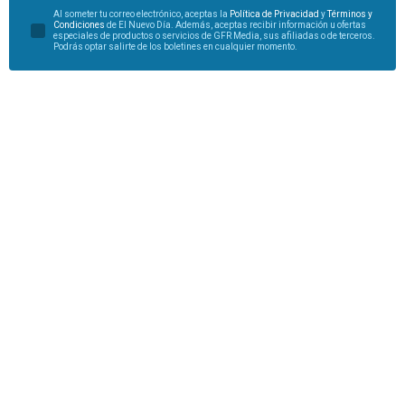
Al someter tu correo electrónico, aceptas la
Política de Privacidad
y
Términos y
Condiciones
de El Nuevo Día. Además, aceptas recibir información u ofertas
especiales de productos o servicios de GFR Media, sus afiliadas o de terceros.
Podrás optar salirte de los boletines en cualquier momento.