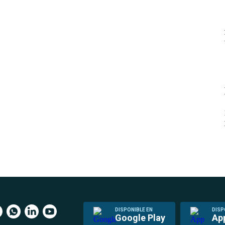
DISPONIBLE EN
DISP
Google Play
Ap