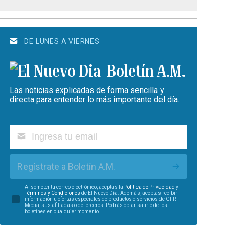
DE LUNES A VIERNES
Boletín A.M.
Las noticias explicadas de forma sencilla y
directa para entender lo más importante del día.
Regístrate a Boletín A.M.
Al someter tu correo electrónico, aceptas la
Política de Privacidad
y
Términos y Condiciones
de El Nuevo Día. Además, aceptas recibir
información u ofertas especiales de productos o servicios de GFR
Media, sus afiliadas o de terceros. Podrás optar salirte de los
boletines en cualquier momento.