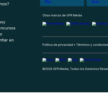
omos?
s
Otras marcas de GFR Media
 hoy
oncursos
io
nfiar en
Política de privacidad
Términos y condicion
©
2026
GFR Media, Todos los Derechos Rese