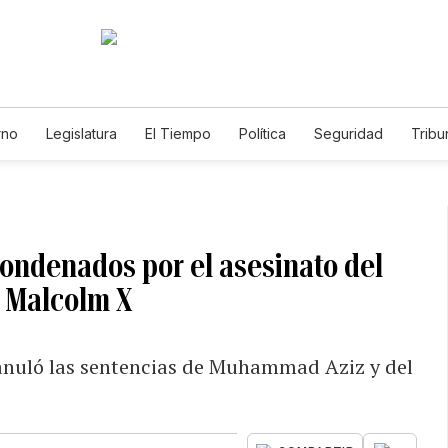
rno
Legislatura
El Tiempo
Política
Seguridad
Tribu
Educador
Caso Gabriela Nicole
ondenados por el asesinato del
 Malcolm X
anuló las sentencias de Muhammad Aziz y del