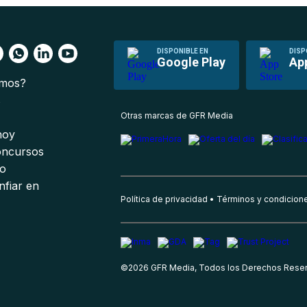
DISPONIBLE EN
DISP
Google Play
Ap
omos?
s
Otras marcas de GFR Media
 hoy
oncursos
io
nfiar en
Política de privacidad
Términos y condicion
©
2026
GFR Media, Todos los Derechos Rese