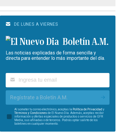
DE LUNES A VIERNES
Boletín A.M.
Las noticias explicadas de forma sencilla y
directa para entender lo más importante del día.
Regístrate a Boletín A.M.
Al someter tu correo electrónico, aceptas la
Política de Privacidad
y
Términos y Condiciones
de El Nuevo Día. Además, aceptas recibir
información u ofertas especiales de productos o servicios de GFR
Media, sus afiliadas o de terceros. Podrás optar salirte de los
boletines en cualquier momento.