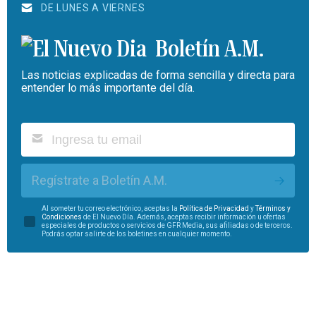
DE LUNES A VIERNES
Boletín A.M.
Las noticias explicadas de forma sencilla y directa para
entender lo más importante del día.
Regístrate a Boletín A.M.
Al someter tu correo electrónico, aceptas la
Política de Privacidad
y
Términos y
Condiciones
de El Nuevo Día. Además, aceptas recibir información u ofertas
especiales de productos o servicios de GFR Media, sus afiliadas o de terceros.
Podrás optar salirte de los boletines en cualquier momento.