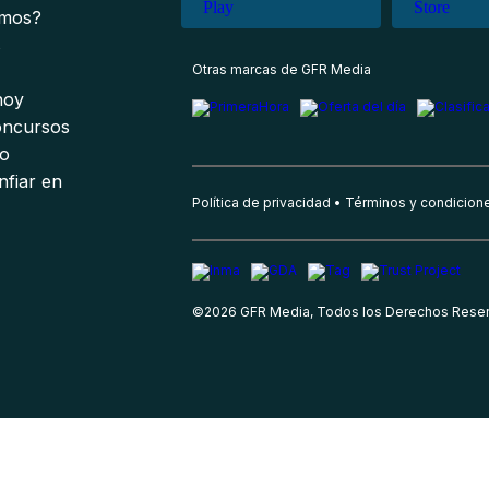
omos?
s
Otras marcas de GFR Media
 hoy
oncursos
io
nfiar en
Política de privacidad
Términos y condicion
©
2026
GFR Media, Todos los Derechos Rese