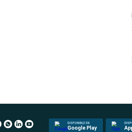
DISPONIBLE EN
DISP
Google Play
Ap