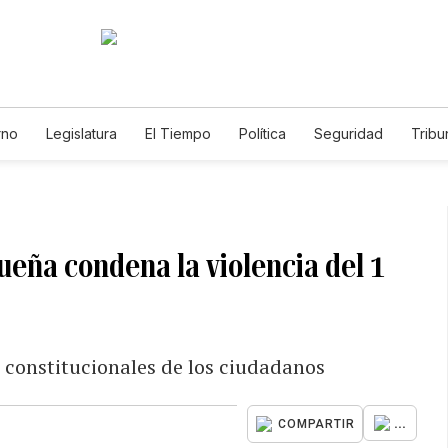
rno
Legislatura
El Tiempo
Política
Seguridad
Tribu
Educador
Caso Gabriela Nicole
eña condena la violencia del 1
s constitucionales de los ciudadanos
...
COMPARTIR