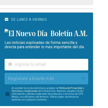
DE LUNES A VIERNES
Boletín A.M.
Las noticias explicadas de forma sencilla y
directa para entender lo más importante del día.
Regístrate a Boletín A.M.
Al someter tu correo electrónico, aceptas la
Política de Privacidad
y
Términos y Condiciones
de El Nuevo Día. Además, aceptas recibir
información u ofertas especiales de productos o servicios de GFR
Media, sus afiliadas o de terceros. Podrás optar salirte de los
boletines en cualquier momento.