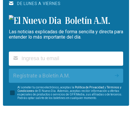
DE LUNES A VIERNES
Boletín A.M.
Las noticias explicadas de forma sencilla y directa para
entender lo más importante del día.
Regístrate a Boletín A.M.
Al someter tu correo electrónico, aceptas la
Política de Privacidad
y
Términos y
Condiciones
de El Nuevo Día. Además, aceptas recibir información u ofertas
especiales de productos o servicios de GFR Media, sus afiliadas o de terceros.
Podrás optar salirte de los boletines en cualquier momento.