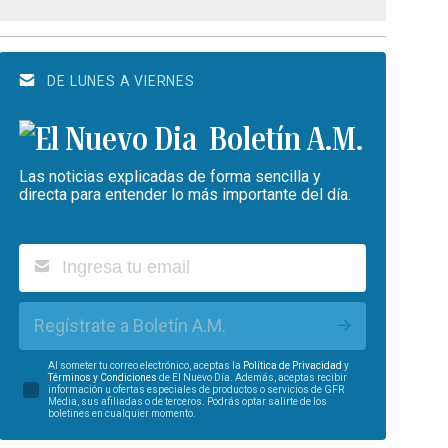
DE LUNES A VIERNES
Boletín A.M.
Las noticias explicadas de forma sencilla y
directa para entender lo más importante del día.
Regístrate a Boletín A.M.
Al someter tu correo electrónico, aceptas la
Política de Privacidad
y
Términos y Condiciones
de El Nuevo Día. Además, aceptas recibir
información u ofertas especiales de productos o servicios de GFR
Media, sus afiliadas o de terceros. Podrás optar salirte de los
boletines en cualquier momento.