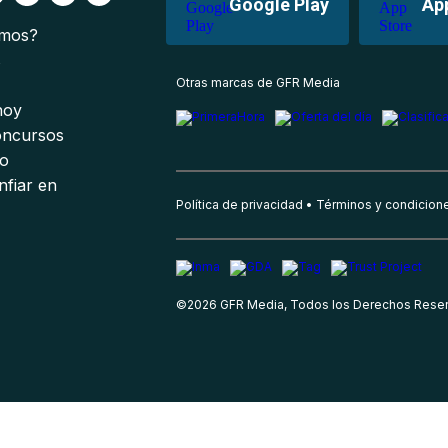
Google Play
Ap
omos?
s
Otras marcas de GFR Media
 hoy
oncursos
io
nfiar en
Política de privacidad
Términos y condicion
©
2026
GFR Media, Todos los Derechos Rese