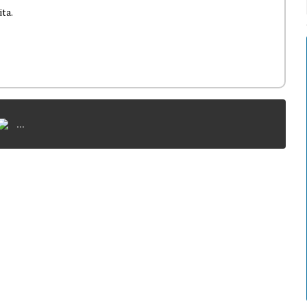
ita.
...