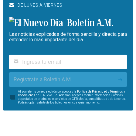
DE LUNES A VIERNES
Boletín A.M.
Las noticias explicadas de forma sencilla y directa para
entender lo más importante del día.
Regístrate a Boletín A.M.
Al someter tu correo electrónico, aceptas la
Política de Privacidad
y
Términos y
Condiciones
de El Nuevo Día. Además, aceptas recibir información u ofertas
especiales de productos o servicios de GFR Media, sus afiliadas o de terceros.
Podrás optar salirte de los boletines en cualquier momento.