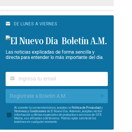
DE LUNES A VIERNES
Boletín A.M.
Las noticias explicadas de forma sencilla y
directa para entender lo más importante del día.
Regístrate a Boletín A.M.
Al someter tu correo electrónico, aceptas la
Política de Privacidad
y
Términos y Condiciones
de El Nuevo Día. Además, aceptas recibir
información u ofertas especiales de productos o servicios de GFR
Media, sus afiliadas o de terceros. Podrás optar salirte de los
boletines en cualquier momento.