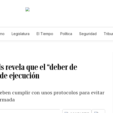
rno
Legislatura
El Tiempo
Política
Seguridad
Tribu
Educador
Caso Gabriela Nicole
s revela que el “deber de
 de ejecución
deben cumplir con unos protocolos para evitar
formada