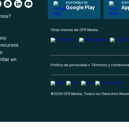
DISPONIBLE EN
DISP
Google Play
Ap
omos?
s
Otras marcas de GFR Media
 hoy
oncursos
io
nfiar en
Política de privacidad
Términos y condicion
©
2026
GFR Media, Todos los Derechos Rese