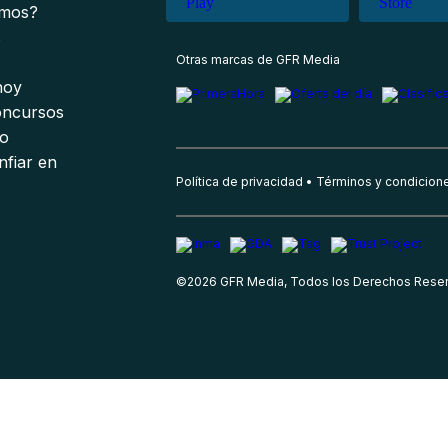
omos?
s
Otras marcas de GFR Media
 hoy
oncursos
io
nfiar en
Política de privacidad
Términos y condicion
©
2026
GFR Media, Todos los Derechos Rese