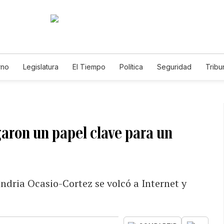
rno
Legislatura
El Tiempo
Política
Seguridad
Tribu
Educador
Caso Gabriela Nicole
garon un papel clave para un
dria Ocasio-Cortez se volcó a Internet y