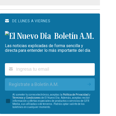
DE LUNES A VIERNES
Boletín A.M.
Las noticias explicadas de forma sencilla y
directa para entender lo más importante del día.
Regístrate a Boletín A.M.
Al someter tu correo electrónico, aceptas la
Política de Privacidad
y
Términos y Condiciones
de El Nuevo Día. Además, aceptas recibir
información u ofertas especiales de productos o servicios de GFR
Media, sus afiliadas o de terceros. Podrás optar salirte de los
boletines en cualquier momento.