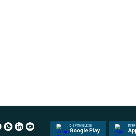
DISPONIBLE EN
DISP
Google Play
Ap