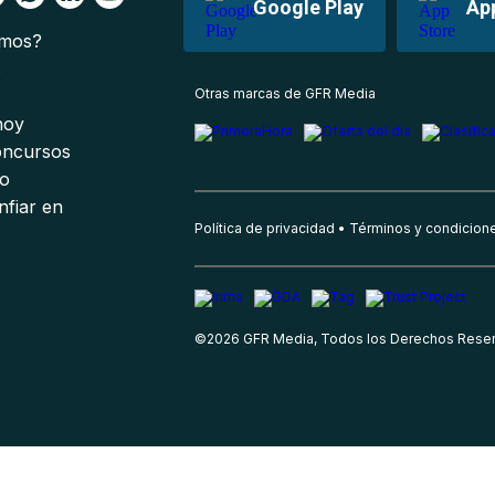
Google Play
Ap
omos?
s
Otras marcas de GFR Media
 hoy
oncursos
io
nfiar en
Política de privacidad
Términos y condicion
©
2026
GFR Media, Todos los Derechos Rese