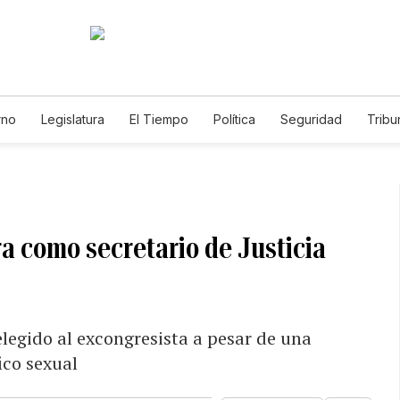
rno
Legislatura
El Tiempo
Política
Seguridad
Tribu
Educador
Caso Gabriela Nicole
ra como secretario de Justicia
legido al excongresista a pesar de una
ico sexual