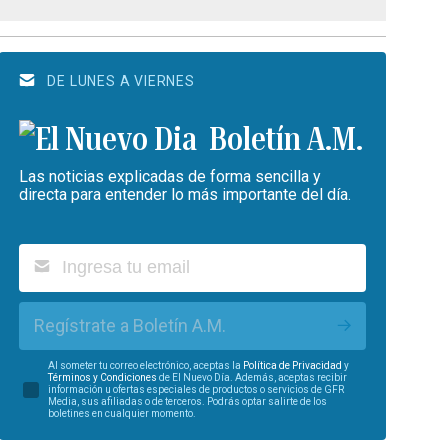
DE LUNES A VIERNES
Boletín A.M.
Las noticias explicadas de forma sencilla y
directa para entender lo más importante del día.
Regístrate a Boletín A.M.
Al someter tu correo electrónico, aceptas la
Política de Privacidad
y
Términos y Condiciones
de El Nuevo Día. Además, aceptas recibir
información u ofertas especiales de productos o servicios de GFR
Media, sus afiliadas o de terceros. Podrás optar salirte de los
boletines en cualquier momento.