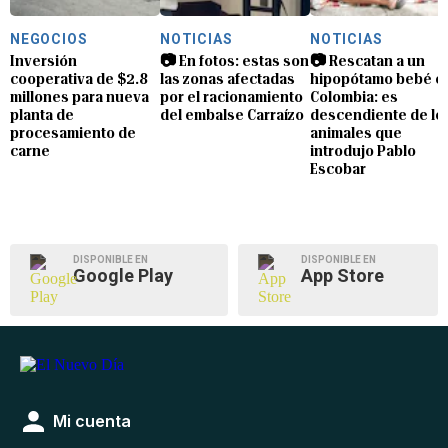
NEGOCIOS
NOTICIAS
NOTICIAS
Inversión
📷 En fotos: estas son
📷 Rescatan a un
cooperativa de $2.8
las zonas afectadas
hipopótamo bebé e
millones para nueva
por el racionamiento
Colombia: es
planta de
del embalse Carraízo
descendiente de lo
procesamiento de
animales que
carne
introdujo Pablo
Escobar
DISPONIBLE EN
DISPONIBLE EN
Google Play
App Store
Mi cuenta