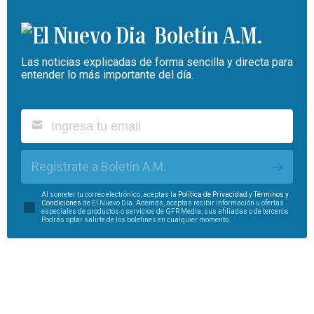
Boletín A.M.
Las noticias explicadas de forma sencilla y directa para
entender lo más importante del día.
Regístrate a Boletín A.M.
Al someter tu correo electrónico, aceptas la
Política de Privacidad
y
Términos y
Condiciones
de El Nuevo Día. Además, aceptas recibir información u ofertas
especiales de productos o servicios de GFR Media, sus afiliadas o de terceros.
Podrás optar salirte de los boletines en cualquier momento.